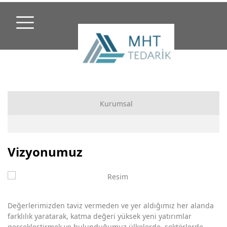
Kurumsal
Hakkımızda
Vizyonumuz
Misyonumuz
Vizyonumuz
Değerlerimizden taviz vermeden ve yer aldığımız her alanda
farklılık yaratarak, katma değeri yüksek yeni yatırımlar
gerçekleştirmek ve bulunduğumuz ülkelerde, sektörlerde