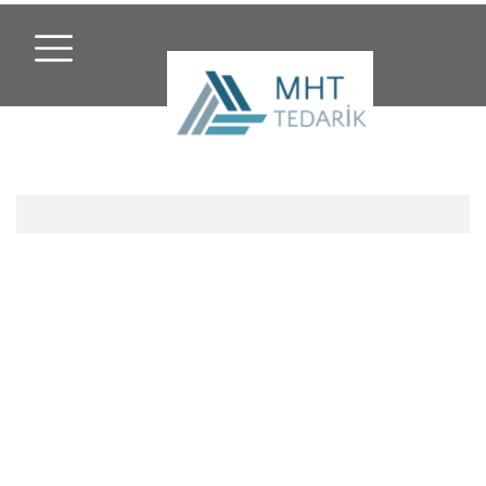
Hakkımızda
Misyonumuz
Vizyonumuz